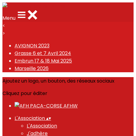
Menu
<
>
AVIGNON 2023
Grasse 6 et 7 Avril 2024
Embrun 17 & 18 Mai 2025
Marseille 2026
Ajoutez un logo, un bouton, des réseaux sociaux
Cliquez pour éditer
L'Association
▴
▾
L'Association
J'adhère