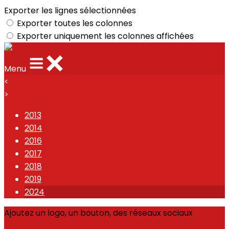
Exporter les lignes sélectionnées
Exporter toutes les colonnes
Exporter uniquement les colonnes affichées
Menu
<
>
2013
2014
2016
2017
2018
2019
2024
Ajoutez un logo, un bouton, des réseaux sociaux