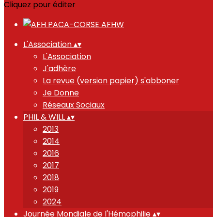
Cliquez pour éditer
L'Association
▴
▾
L'Association
J'adhère
La revue (version papier) s'abboner
Je Donne
Réseaux Sociaux
PHIL & WILL
▴
▾
2013
2014
2016
2017
2018
2019
2024
Journée Mondiale de l'Hémophilie
▴
▾