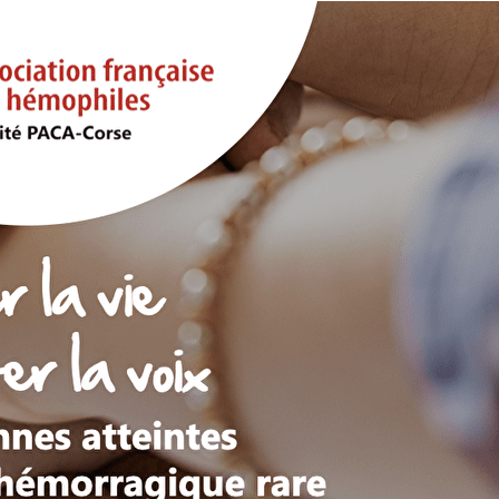
Exporter les lignes sélectionnées
Exporter toutes les colonnes
Exporter uniquement les colonnes affichées
Menu
<
>
L'Association
J'adhère
La revue (version papier) s'abboner
Je Donne
Réseaux Sociaux
?>
Images de la page d'accueil