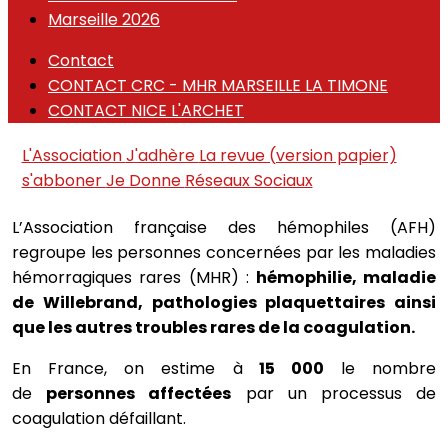
Marseille 2026
Contact
CONTACT CRC - MHR MARSEILLE LA TIMONE
CONTACT NICE L'ARCHET
L'Association
J'adhère
La revue (version papier)
s'abboner
Je Donne
Réseaux Sociaux
L’Association française des hémophiles (AFH)
regroupe les personnes concernées par les maladies
hémorragiques rares (MHR) :
hémophilie, maladie
de Willebrand, pathologies plaquettaires ainsi
que les autres troubles rares de la
coagulation.
En France, on estime à
15 000
le nombre
de
personnes affectées
par un processus de
coagulation défaillant.