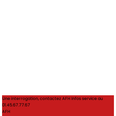
Une interrogation, contactez AFH Infos service au
01.45.67.77.67
AFH