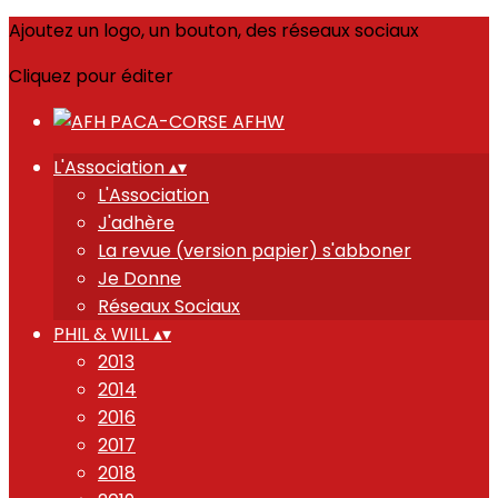
Ajoutez un logo, un bouton, des réseaux sociaux
Cliquez pour éditer
L'Association
▴
▾
L'Association
J'adhère
La revue (version papier) s'abboner
Je Donne
Réseaux Sociaux
PHIL & WILL
▴
▾
2013
2014
2016
2017
2018