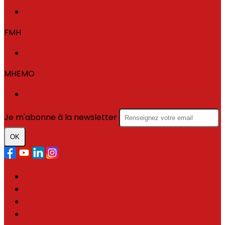
Association française des hémophiles
FMH
Fédération Mondiale de l'Hémophilie
MHEMO
Maladies Hémorragiques Rares
Je m'abonne à la newsletter
OK
Plan du site
Licences
Mentions légales
CGUV