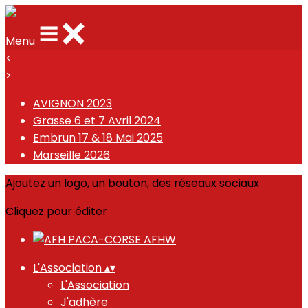
Menu
<
>
AVIGNON 2023
Grasse 6 et 7 Avril 2024
Embrun 17 & 18 Mai 2025
Marseille 2026
Ajoutez un logo, un bouton, des réseaux sociaux
Cliquez pour éditer
L'Association
▴
▾
L'Association
J'adhère